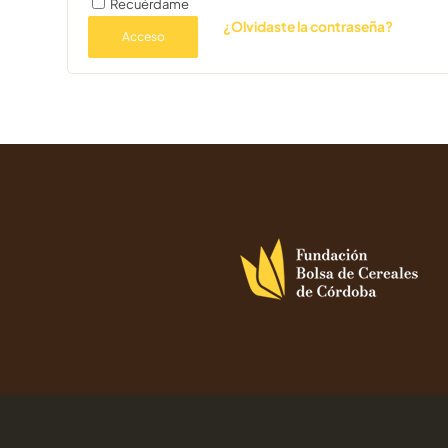
Recuérdame
¿Olvidaste la contraseña?
Acceso